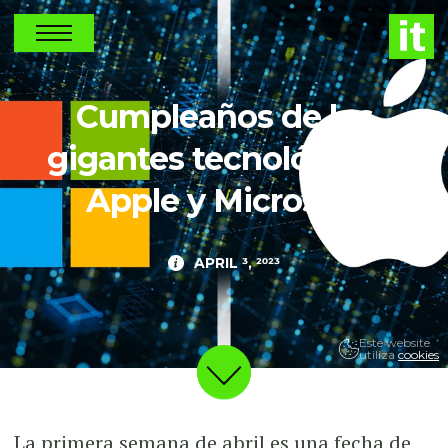
NEWS
Cumpleaños de los
gigantes tecnológicos:
Apple y Microsoft
APRIL 3, 2023
Este website
utiliza
cookies
La primera semana de abril es una fecha de