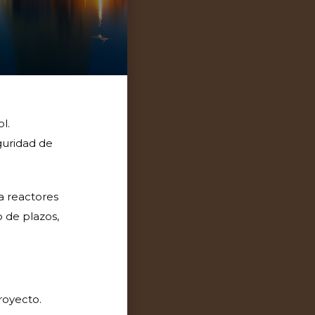
l.
eguridad de
a reactores
o de plazos,
royecto.