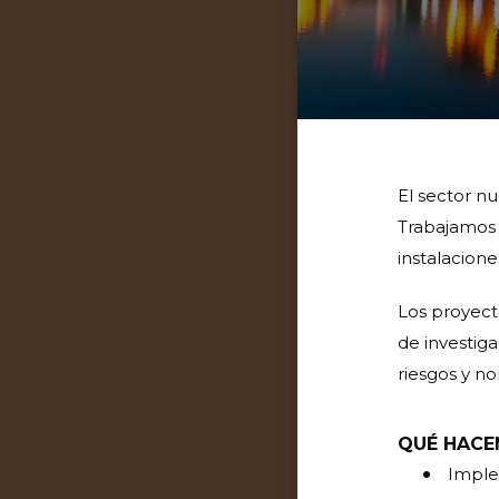
El sector nu
Trabajamos e
instalacione
Los proyect
de investig
riesgos y no
QUÉ HAC
Imple