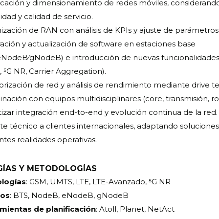
ficación y dimensionamiento de redes móviles, considerand
dad y calidad de servicio.
ización de RAN con análisis de KPIs y ajuste de parámetros 
ración y actualización de software en estaciones base
eNodeB/gNodeB) e introducción de nuevas funcionalidades
 5G NR, Carrier Aggregation).
rización de red y análisis de rendimiento mediante drive te
nación con equipos multidisciplinares (core, transmisión, ro
izar integración end-to-end y evolución continua de la red.
te técnico a clientes internacionales, adaptando soluciones
ntes realidades operativas.
ÍAS Y METODOLOGÍAS
logías
: GSM, UMTS, LTE, LTE-Avanzado, 5G NR
pos
: BTS, NodeB, eNodeB, gNodeB
mientas de planificación
: Atoll, Planet, NetAct