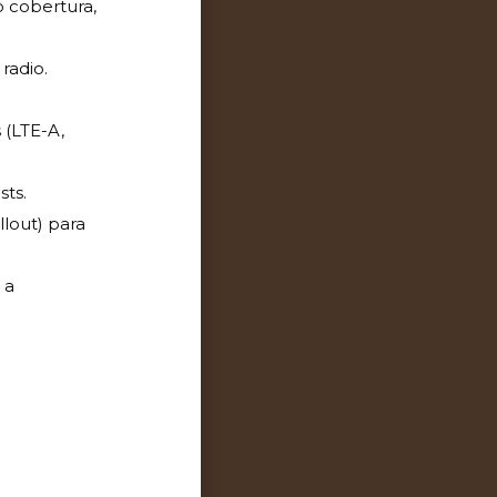
o cobertura,
radio.
 (LTE-A,
sts.
llout) para
 a