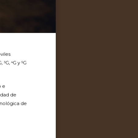
viles
 3G, 4G y 5G
o e
idad de
cnológica de