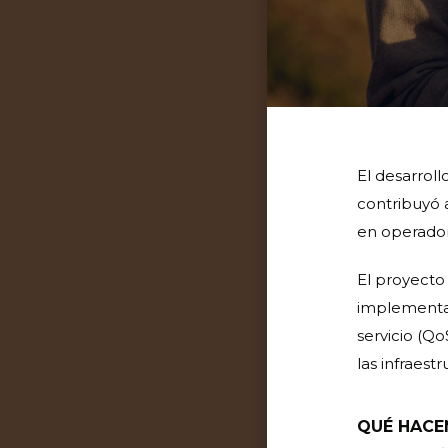
El desarroll
contribuyó a
en operador
El proyecto
implementac
servicio (Qo
las infraestr
QUÉ HAC