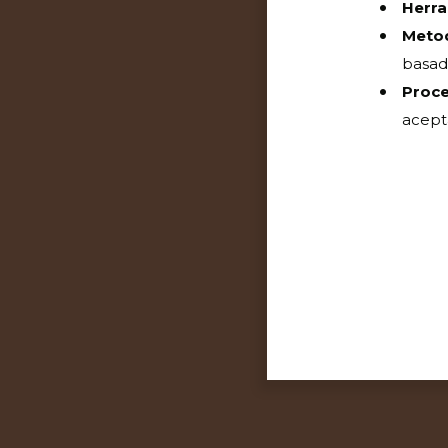
Herra
Meto
basad
Proc
acept