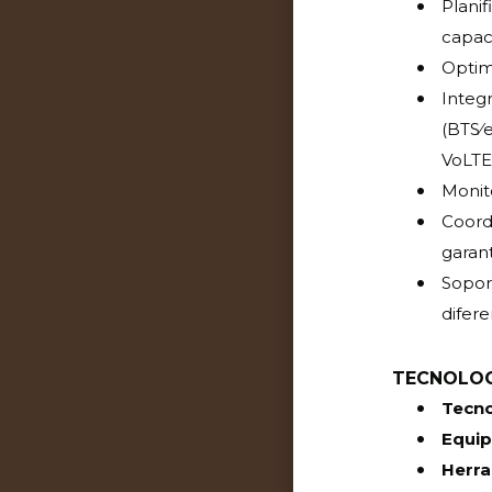
Plani
capaci
Optim
Integ
(BTS/
VoLTE,
Monito
Coordi
garant
Sopor
difere
TECNOLOG
Tecno
Equi
Herra