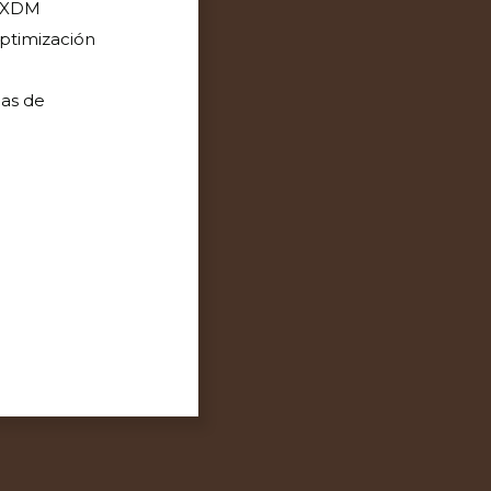
 QXDM
optimización
bas de