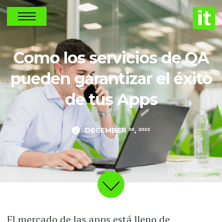
NEWS
Como los servicios de QA
pueden garantizar el éxito
de tus Apps
DECEMBER 30, 2022
Este website
utiliza
cookies
El mercado de las apps está lleno de